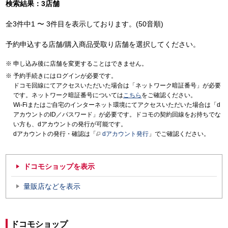
検索結果：3店舗
全3件中1 〜 3件目を表示しております。(50音順)
予約申込する店舗/購入商品受取り店舗を選択してください。
申し込み後に店舗を変更することはできません。
予約手続きにはログインが必要です。
ドコモ回線にてアクセスいただいた場合は「ネットワーク暗証番号」が必要
です。ネットワーク暗証番号については
こちら
をご確認ください。
Wi-Fiまたはご自宅のインターネット環境にてアクセスいただいた場合は「d
アカウントのID／パスワード」が必要です。ドコモの契約回線をお持ちでな
い方も、dアカウントの発行が可能です。
dアカウントの発行・確認は「
dアカウント発行
」でご確認ください。
ドコモショップを表示
量販店などを表示
ドコモショップ