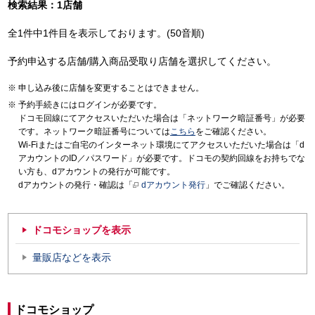
検索結果：1店舗
全1件中1件目を表示しております。(50音順)
予約申込する店舗/購入商品受取り店舗を選択してください。
申し込み後に店舗を変更することはできません。
予約手続きにはログインが必要です。
ドコモ回線にてアクセスいただいた場合は「ネットワーク暗証番号」が必要
です。ネットワーク暗証番号については
こちら
をご確認ください。
Wi-Fiまたはご自宅のインターネット環境にてアクセスいただいた場合は「d
アカウントのID／パスワード」が必要です。ドコモの契約回線をお持ちでな
い方も、dアカウントの発行が可能です。
dアカウントの発行・確認は「
dアカウント発行
」でご確認ください。
ドコモショップを表示
量販店などを表示
ドコモショップ