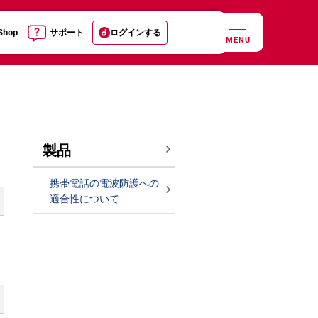
 Shop
サポート
ログインする
MENU
製品
携帯電話の電波防護への
適合性について