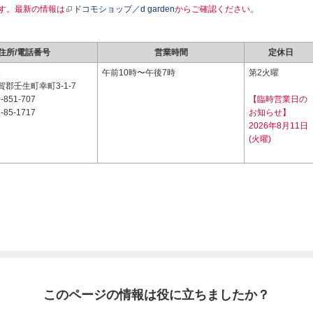
す。最新の情報は
ドコモショップ／d garden
からご確認ください。
住所/電話番号
営業時間
定休日
3
午前10時〜午後7時
第2火曜
郡壬生町幸町3-1-7
-851-707
【臨時営業日の
-85-1717
お知らせ】
2026年8月11日
(火曜)
このページの情報は役に立ちましたか？