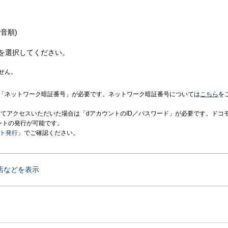
音順)
を選択してください。
せん。
「ネットワーク暗証番号」が必要です。ネットワーク暗証番号については
こちら
を
境にてアクセスいただいた場合は「dアカウントのID／パスワード」が必要です。ドコ
ントの発行が可能です。
ント発行
」でご確認ください。
店などを表示