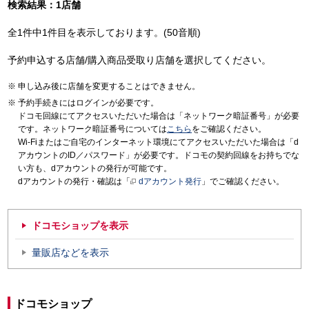
検索結果：1店舗
全1件中1件目を表示しております。(50音順)
予約申込する店舗/購入商品受取り店舗を選択してください。
申し込み後に店舗を変更することはできません。
予約手続きにはログインが必要です。
ドコモ回線にてアクセスいただいた場合は「ネットワーク暗証番号」が必要
です。ネットワーク暗証番号については
こちら
をご確認ください。
Wi-Fiまたはご自宅のインターネット環境にてアクセスいただいた場合は「d
アカウントのID／パスワード」が必要です。ドコモの契約回線をお持ちでな
い方も、dアカウントの発行が可能です。
dアカウントの発行・確認は「
dアカウント発行
」でご確認ください。
ドコモショップを表示
量販店などを表示
ドコモショップ