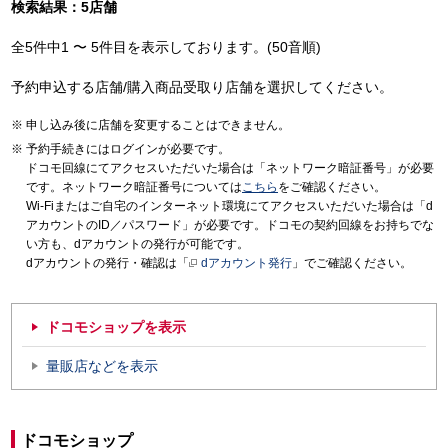
検索結果：5店舗
全5件中1 〜 5件目を表示しております。(50音順)
予約申込する店舗/購入商品受取り店舗を選択してください。
申し込み後に店舗を変更することはできません。
予約手続きにはログインが必要です。
ドコモ回線にてアクセスいただいた場合は「ネットワーク暗証番号」が必要
です。ネットワーク暗証番号については
こちら
をご確認ください。
Wi-Fiまたはご自宅のインターネット環境にてアクセスいただいた場合は「d
アカウントのID／パスワード」が必要です。ドコモの契約回線をお持ちでな
い方も、dアカウントの発行が可能です。
dアカウントの発行・確認は「
dアカウント発行
」でご確認ください。
ドコモショップを表示
量販店などを表示
ドコモショップ