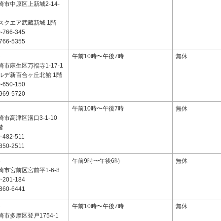
市中原区上新城2-14-
スクエア武蔵新城 1階
-766-345
766-5355
4
午前10時〜午後7時
無休
市麻生区万福寺1-17-1
ルデ新百合ヶ丘北館 1階
-650-150
969-5720
1
午前10時〜午後7時
無休
市高津区溝口3-1-10
階
-482-511
850-2511
6
午前9時〜午後6時
無休
市宮前区宮前平1-6-8
-201-184
860-6441
4
午前10時〜午後7時
無休
市多摩区登戸1754-1