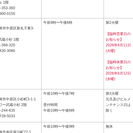
ル 1階
-353-360
900-0150
4
午前9時〜午後6時
第2火曜
崎市中原区新丸子東3-
【臨時営業日の
e武蔵小杉 1階
お知らせ】
-368-320
2026年8月11日
430-3080
(火曜)
【臨時休業日の
お知らせ】
2026年8月12日
(水曜)
3
午前10時〜午後7時
第3火曜
市中原区小杉町3-1-1
元旦及びビルメ
ワー武蔵小杉 2階
受付時間
ンテナンス日は
-244-635
午前10時〜午後6時
除く
739-5033
3
午前10時〜午後9時
無休
市幸区堀川町72-1