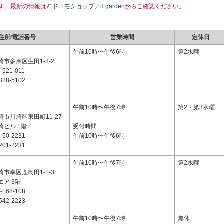
す。最新の情報は
ドコモショップ／d garden
からご確認ください。
住所/電話番号
営業時間
定休日
8
午前10時〜午後6時
第2水曜
市多摩区生田1-8-2
-521-011
328-5102
5
午前10時〜午後7時
第2・第3水曜
市川崎区東田町11-27
崎ビル 1階
受付時間
-50-2231
午前10時〜午後6時
201-2231
8
午前10時〜午後7時
第2水曜
市幸区鹿島田1-1-3
ア 3階
-168-108
542-2223
5
午前10時〜午後7時
無休