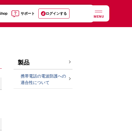
 Shop
サポート
ログインする
MENU
製品
携帯電話の電波防護への
適合性について