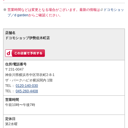
営業時間などは変更となる場合がございます。最新の情報は
ドコモショッ
プ／d garden
からご確認ください。
店舗名
ドコモショップ伊勢佐木町店
住所/電話番号
〒231-0047
神奈川県横浜市中区羽衣町2-8-1
ザ・パークハビオ横浜関内 1階
TEL：
0120-140-030
TEL：
045-260-4408
営業時間
午前10時〜午後7時
定休日
第2水曜