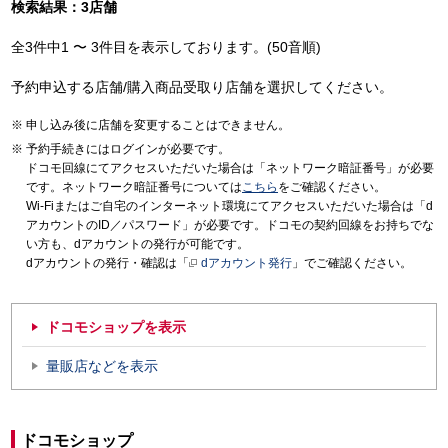
検索結果：3店舗
全3件中1 〜 3件目を表示しております。(50音順)
予約申込する店舗/購入商品受取り店舗を選択してください。
申し込み後に店舗を変更することはできません。
予約手続きにはログインが必要です。
ドコモ回線にてアクセスいただいた場合は「ネットワーク暗証番号」が必要
です。ネットワーク暗証番号については
こちら
をご確認ください。
Wi-Fiまたはご自宅のインターネット環境にてアクセスいただいた場合は「d
アカウントのID／パスワード」が必要です。ドコモの契約回線をお持ちでな
い方も、dアカウントの発行が可能です。
dアカウントの発行・確認は「
dアカウント発行
」でご確認ください。
ドコモショップを表示
量販店などを表示
ドコモショップ