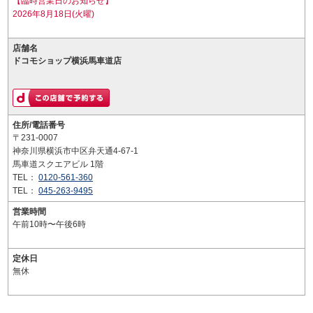
【臨時営業日のお知らせ】
2026年8月18日(火曜)
店舗名
ドコモショップ横浜馬車道店
住所/電話番号
〒231-0007
神奈川県横浜市中区弁天通4-67-1
馬車道スクエアビル 1階
TEL：
0120-561-360
TEL：
045-263-9495
営業時間
午前10時〜午後6時
定休日
無休