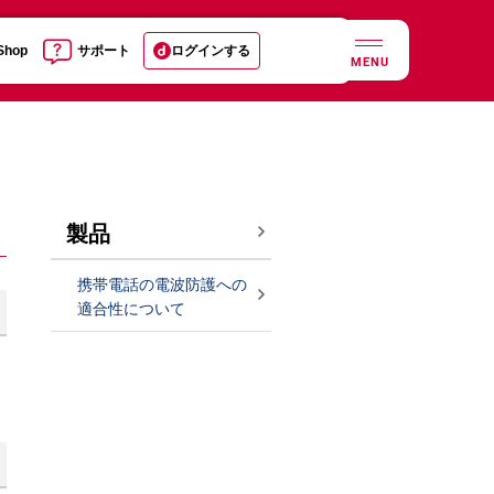
 Shop
サポート
ログインする
MENU
製品
携帯電話の電波防護への
適合性について