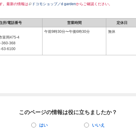
す。最新の情報は
ドコモショップ／d garden
からご確認ください。
住所/電話番号
営業時間
定休日
2
午前9時30分〜午後6時30分
無休
富岡475-4
-360-368
-63-6100
このページの情報は役に立ちましたか？
はい
いいえ