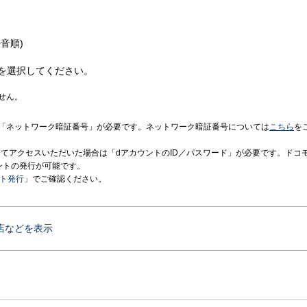
音順)
を選択してください。
せん。
「ネットワーク暗証番号」が必要です。ネットワーク暗証番号については
こちら
を
境にてアクセスいただいた場合は「dアカウントのID／パスワード」が必要です。ドコ
ントの発行が可能です。
ント発行
」でご確認ください。
店などを表示