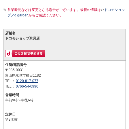
営業時間などは変更となる場合がございます。最新の情報は
ドコモショッ
プ／d garden
からご確認ください。
店舗名
ドコモショップ氷見店
住所/電話番号
〒935-0031
富山県氷見市柳田1182
TEL：
0120-817-077
TEL：
0766-54-6996
営業時間
午前9時〜午後6時
定休日
第3木曜