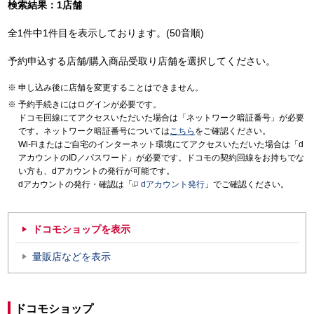
検索結果：1店舗
全1件中1件目を表示しております。(50音順)
予約申込する店舗/購入商品受取り店舗を選択してください。
申し込み後に店舗を変更することはできません。
予約手続きにはログインが必要です。
ドコモ回線にてアクセスいただいた場合は「ネットワーク暗証番号」が必要
です。ネットワーク暗証番号については
こちら
をご確認ください。
Wi-Fiまたはご自宅のインターネット環境にてアクセスいただいた場合は「d
アカウントのID／パスワード」が必要です。ドコモの契約回線をお持ちでな
い方も、dアカウントの発行が可能です。
dアカウントの発行・確認は「
dアカウント発行
」でご確認ください。
ドコモショップを表示
量販店などを表示
ドコモショップ