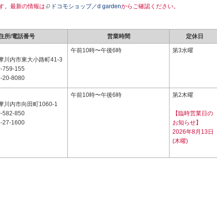
す。最新の情報は
ドコモショップ／d garden
からご確認ください。
住所/電話番号
営業時間
定休日
5
午前10時〜午後6時
第3水曜
摩川内市東大小路町41-3
-759-155
-20-8080
5
午前10時〜午後6時
第2木曜
川内市向田町1060-1
-582-850
【臨時営業日の
-27-1600
お知らせ】
2026年8月13日
(木曜)