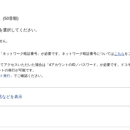
(50音順)
を選択してください。
せん。
「ネットワーク暗証番号」が必要です。ネットワーク暗証番号については
こちら
を
境にてアクセスいただいた場合は「dアカウントのID／パスワード」が必要です。ドコ
ントの発行が可能です。
ント発行
」でご確認ください。
店などを表示