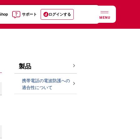
 Shop
サポート
ログインする
MENU
製品
携帯電話の電波防護への
適合性について