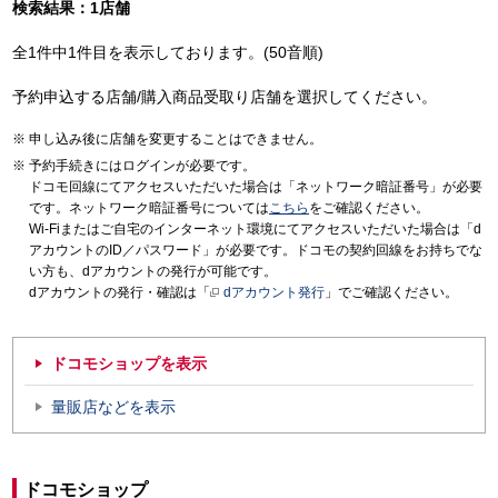
検索結果：1店舗
全1件中1件目を表示しております。(50音順)
予約申込する店舗/購入商品受取り店舗を選択してください。
申し込み後に店舗を変更することはできません。
予約手続きにはログインが必要です。
ドコモ回線にてアクセスいただいた場合は「ネットワーク暗証番号」が必要
です。ネットワーク暗証番号については
こちら
をご確認ください。
Wi-Fiまたはご自宅のインターネット環境にてアクセスいただいた場合は「d
アカウントのID／パスワード」が必要です。ドコモの契約回線をお持ちでな
い方も、dアカウントの発行が可能です。
dアカウントの発行・確認は「
dアカウント発行
」でご確認ください。
ドコモショップを表示
量販店などを表示
ドコモショップ