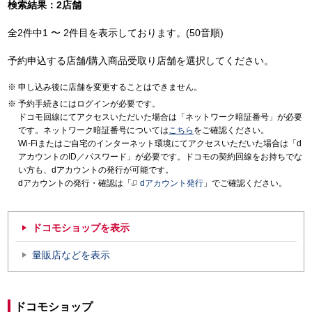
検索結果：2店舗
全2件中1 〜 2件目を表示しております。(50音順)
予約申込する店舗/購入商品受取り店舗を選択してください。
申し込み後に店舗を変更することはできません。
予約手続きにはログインが必要です。
ドコモ回線にてアクセスいただいた場合は「ネットワーク暗証番号」が必要
です。ネットワーク暗証番号については
こちら
をご確認ください。
Wi-Fiまたはご自宅のインターネット環境にてアクセスいただいた場合は「d
アカウントのID／パスワード」が必要です。ドコモの契約回線をお持ちでな
い方も、dアカウントの発行が可能です。
dアカウントの発行・確認は「
dアカウント発行
」でご確認ください。
ドコモショップを表示
量販店などを表示
ドコモショップ