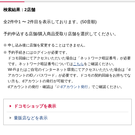
検索結果：2店舗
全2件中1 〜 2件目を表示しております。(50音順)
予約申込する店舗/購入商品受取り店舗を選択してください。
申し込み後に店舗を変更することはできません。
予約手続きにはログインが必要です。
ドコモ回線にてアクセスいただいた場合は「ネットワーク暗証番号」が必要
です。ネットワーク暗証番号については
こちら
をご確認ください。
Wi-Fiまたはご自宅のインターネット環境にてアクセスいただいた場合は「d
アカウントのID／パスワード」が必要です。ドコモの契約回線をお持ちでな
い方も、dアカウントの発行が可能です。
dアカウントの発行・確認は「
dアカウント発行
」でご確認ください。
ドコモショップを表示
量販店などを表示