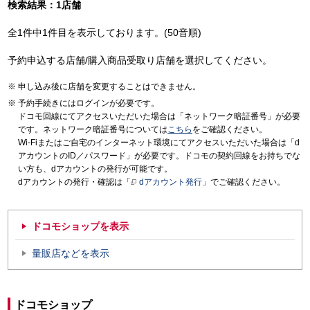
検索結果：1店舗
全1件中1件目を表示しております。(50音順)
予約申込する店舗/購入商品受取り店舗を選択してください。
申し込み後に店舗を変更することはできません。
予約手続きにはログインが必要です。
ドコモ回線にてアクセスいただいた場合は「ネットワーク暗証番号」が必要
です。ネットワーク暗証番号については
こちら
をご確認ください。
Wi-Fiまたはご自宅のインターネット環境にてアクセスいただいた場合は「d
アカウントのID／パスワード」が必要です。ドコモの契約回線をお持ちでな
い方も、dアカウントの発行が可能です。
dアカウントの発行・確認は「
dアカウント発行
」でご確認ください。
ドコモショップを表示
量販店などを表示
ドコモショップ