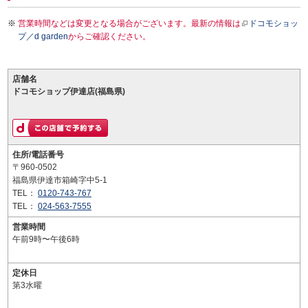
営業時間などは変更となる場合がございます。最新の情報は
ドコモショッ
プ／d garden
からご確認ください。
店舗名
ドコモショップ伊達店(福島県)
住所/電話番号
〒960-0502
福島県伊達市箱崎字中5-1
TEL：
0120-743-767
TEL：
024-563-7555
営業時間
午前9時〜午後6時
定休日
第3水曜