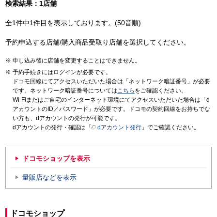
検索結果：1店舗
全1件中1件目を表示しております。(50音順)
予約申込する店舗/購入商品受取り店舗を選択してください。
申し込み後に店舗を変更することはできません。
予約手続きにはログインが必要です。
ドコモ回線にてアクセスいただいた場合は「ネットワーク暗証番号」が必要
です。ネットワーク暗証番号については
こちら
をご確認ください。
Wi-Fiまたはご自宅のインターネット環境にてアクセスいただいた場合は「d
アカウントのID／パスワード」が必要です。ドコモの契約回線をお持ちでな
い方も、dアカウントの発行が可能です。
dアカウントの発行・確認は「
dアカウント発行
」でご確認ください。
ドコモショップを表示
量販店などを表示
ドコモショップ