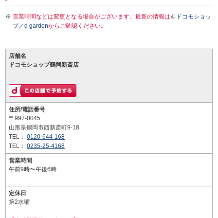
営業時間などは変更となる場合がございます。最新の情報は
ドコモショッ
プ／d garden
からご確認ください。
店舗名
ドコモショップ鶴岡新斎店
住所/電話番号
〒997-0045
山形県鶴岡市西新斎町9-18
TEL：
0120-644-168
TEL：
0235-25-4168
営業時間
午前9時〜午後6時
定休日
第2水曜