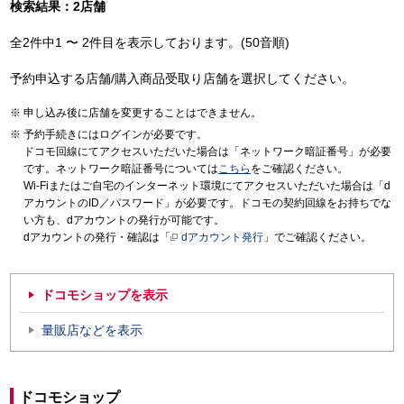
検索結果：2店舗
全2件中1 〜 2件目を表示しております。(50音順)
予約申込する店舗/購入商品受取り店舗を選択してください。
申し込み後に店舗を変更することはできません。
予約手続きにはログインが必要です。
ドコモ回線にてアクセスいただいた場合は「ネットワーク暗証番号」が必要
です。ネットワーク暗証番号については
こちら
をご確認ください。
Wi-Fiまたはご自宅のインターネット環境にてアクセスいただいた場合は「d
アカウントのID／パスワード」が必要です。ドコモの契約回線をお持ちでな
い方も、dアカウントの発行が可能です。
dアカウントの発行・確認は「
dアカウント発行
」でご確認ください。
ドコモショップを表示
量販店などを表示
ドコモショップ