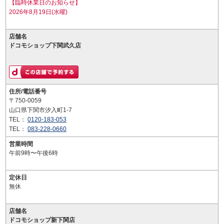
【臨時休業日のお知らせ】
2026年8月19日(水曜)
店舗名
ドコモショップ下関武久店
住所/電話番号
〒750-0059
山口県下関市汐入町1-7
TEL：
0120-183-053
TEL：
083-228-0660
営業時間
午前9時〜午後6時
定休日
無休
店舗名
ドコモショップ新下関店