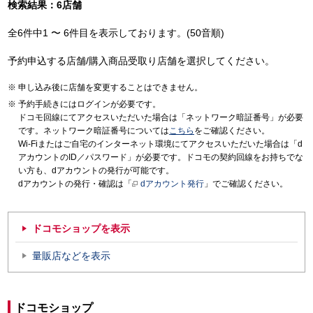
検索結果：6店舗
全6件中1 〜 6件目を表示しております。(50音順)
予約申込する店舗/購入商品受取り店舗を選択してください。
申し込み後に店舗を変更することはできません。
予約手続きにはログインが必要です。
ドコモ回線にてアクセスいただいた場合は「ネットワーク暗証番号」が必要
です。ネットワーク暗証番号については
こちら
をご確認ください。
Wi-Fiまたはご自宅のインターネット環境にてアクセスいただいた場合は「d
アカウントのID／パスワード」が必要です。ドコモの契約回線をお持ちでな
い方も、dアカウントの発行が可能です。
dアカウントの発行・確認は「
dアカウント発行
」でご確認ください。
ドコモショップを表示
量販店などを表示
ドコモショップ