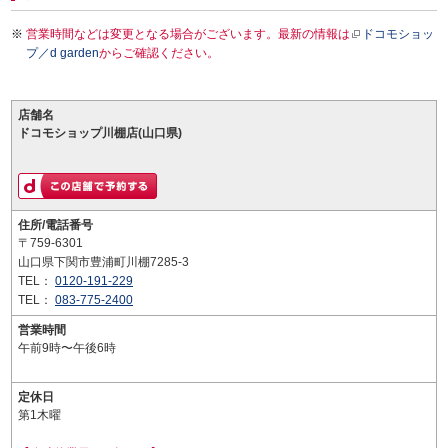
営業時間などは変更となる場合がございます。最新の情報は
ドコモショッ
プ／d garden
からご確認ください。
店舗名
ドコモショップ川棚店(山口県)
住所/電話番号
〒759-6301
山口県下関市豊浦町川棚7285-3
TEL：
0120-191-229
TEL：
083-775-2400
営業時間
午前9時〜午後6時
定休日
第1木曜