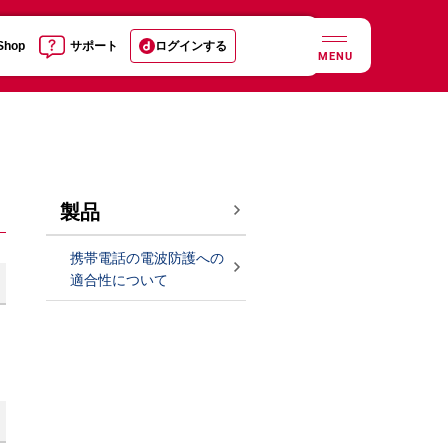
 Shop
サポート
ログインする
MENU
製品
携帯電話の電波防護への
適合性について