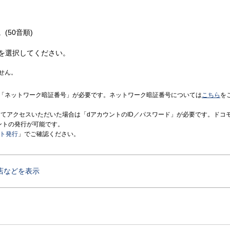
(50音順)
を選択してください。
せん。
「ネットワーク暗証番号」が必要です。ネットワーク暗証番号については
こちら
を
境にてアクセスいただいた場合は「dアカウントのID／パスワード」が必要です。ドコ
ントの発行が可能です。
ント発行
」でご確認ください。
店などを表示