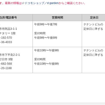
す。最新の情報は
ドコモショップ／d garden
からご確認ください。
住所/電話番号
営業時間
定休日
4
午前9時〜午後7時
テナントビルの
市阿品3-1-1
定休日に準ずる
ナタリー 1階
受付時間
-192-570
午前9時〜午後6時
-36-4033
3
午前10時〜午後9時
テナントビルの
市下平良2-2-1
定休日に準ずる
廿日市 3階
受付時間
-682-568
午前10時〜午後8時
-20-1188