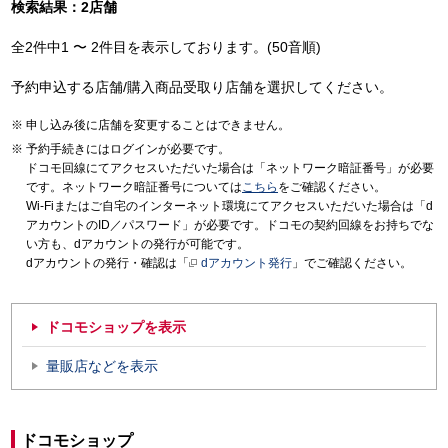
検索結果：2店舗
全2件中1 〜 2件目を表示しております。(50音順)
予約申込する店舗/購入商品受取り店舗を選択してください。
申し込み後に店舗を変更することはできません。
予約手続きにはログインが必要です。
ドコモ回線にてアクセスいただいた場合は「ネットワーク暗証番号」が必要
です。ネットワーク暗証番号については
こちら
をご確認ください。
Wi-Fiまたはご自宅のインターネット環境にてアクセスいただいた場合は「d
アカウントのID／パスワード」が必要です。ドコモの契約回線をお持ちでな
い方も、dアカウントの発行が可能です。
dアカウントの発行・確認は「
dアカウント発行
」でご確認ください。
ドコモショップを表示
量販店などを表示
ドコモショップ