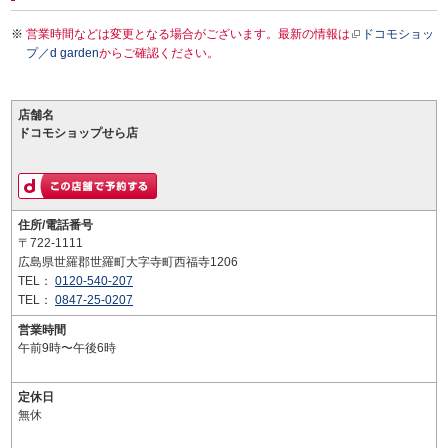
営業時間などは変更となる場合がございます。最新の情報は
ドコモショッ
プ／d garden
からご確認ください。
店舗名
ドコモショップせら店
住所/電話番号
〒722-1111
広島県世羅郡世羅町大字寺町西福寺1206
TEL：
0120-540-207
TEL：
0847-25-0207
営業時間
午前9時〜午後6時
定休日
無休