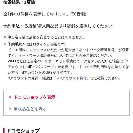
検索結果：1店舗
全1件中1件目を表示しております。(50音順)
予約申込する店舗/購入商品受取り店舗を選択してください。
申し込み後に店舗を変更することはできません。
予約手続きにはログインが必要です。
ドコモ回線にてアクセスいただいた場合は「ネットワーク暗証番号」が必要
です。ネットワーク暗証番号については
こちら
をご確認ください。
Wi-Fiまたはご自宅のインターネット環境にてアクセスいただいた場合は「d
アカウントのID／パスワード」が必要です。ドコモの契約回線をお持ちでな
い方も、dアカウントの発行が可能です。
dアカウントの発行・確認は「
dアカウント発行
」でご確認ください。
ドコモショップを表示
量販店などを表示
ドコモショップ