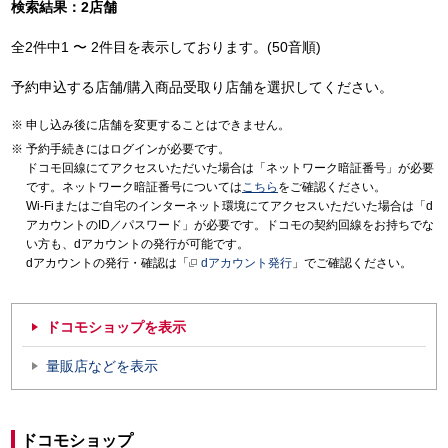
検索結果：2店舗
全2件中1 〜 2件目を表示しております。(50音順)
予約申込する店舗/購入商品受取り店舗を選択してください。
申し込み後に店舗を変更することはできません。
予約手続きにはログインが必要です。
ドコモ回線にてアクセスいただいた場合は「ネットワーク暗証番号」が必要
です。ネットワーク暗証番号については
こちら
をご確認ください。
Wi-Fiまたはご自宅のインターネット環境にてアクセスいただいた場合は「d
アカウントのID／パスワード」が必要です。ドコモの契約回線をお持ちでな
い方も、dアカウントの発行が可能です。
dアカウントの発行・確認は「
dアカウント発行
」でご確認ください。
ドコモショップを表示
量販店などを表示
ドコモショップ