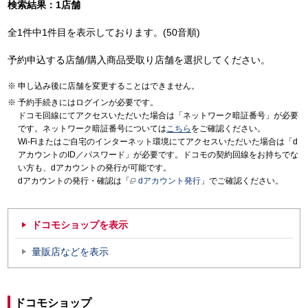
検索結果：1店舗
全1件中1件目を表示しております。(50音順)
予約申込する店舗/購入商品受取り店舗を選択してください。
申し込み後に店舗を変更することはできません。
予約手続きにはログインが必要です。
ドコモ回線にてアクセスいただいた場合は「ネットワーク暗証番号」が必要
です。ネットワーク暗証番号については
こちら
をご確認ください。
Wi-Fiまたはご自宅のインターネット環境にてアクセスいただいた場合は「d
アカウントのID／パスワード」が必要です。ドコモの契約回線をお持ちでな
い方も、dアカウントの発行が可能です。
dアカウントの発行・確認は「
dアカウント発行
」でご確認ください。
ドコモショップを表示
量販店などを表示
ドコモショップ