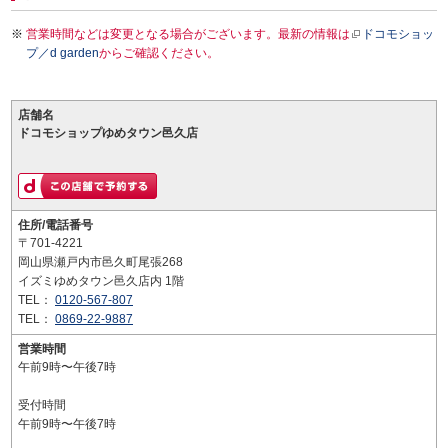
営業時間などは変更となる場合がございます。最新の情報は
ドコモショッ
プ／d garden
からご確認ください。
店舗名
ドコモショップゆめタウン邑久店
住所/電話番号
〒701-4221
岡山県瀬戸内市邑久町尾張268
イズミゆめタウン邑久店内 1階
TEL：
0120-567-807
TEL：
0869-22-9887
営業時間
午前9時〜午後7時
受付時間
午前9時〜午後7時