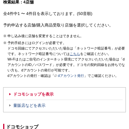
検索結果：4店舗
全4件中1 〜 4件目を表示しております。(50音順)
予約申込する店舗/購入商品受取り店舗を選択してください。
申し込み後に店舗を変更することはできません。
予約手続きにはログインが必要です。
ドコモ回線にてアクセスいただいた場合は「ネットワーク暗証番号」が必要
です。ネットワーク暗証番号については
こちら
をご確認ください。
Wi-Fiまたはご自宅のインターネット環境にてアクセスいただいた場合は「d
アカウントのID／パスワード」が必要です。ドコモの契約回線をお持ちでな
い方も、dアカウントの発行が可能です。
dアカウントの発行・確認は「
dアカウント発行
」でご確認ください。
ドコモショップを表示
量販店などを表示
ドコモショップ