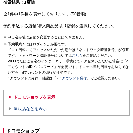
検索結果：1店舗
全1件中1件目を表示しております。(50音順)
予約申込する店舗/購入商品受取り店舗を選択してください。
申し込み後に店舗を変更することはできません。
予約手続きにはログインが必要です。
ドコモ回線にてアクセスいただいた場合は「ネットワーク暗証番号」が必要
です。ネットワーク暗証番号については
こちら
をご確認ください。
Wi-Fiまたはご自宅のインターネット環境にてアクセスいただいた場合は「d
アカウントのID／パスワード」が必要です。ドコモの契約回線をお持ちでな
い方も、dアカウントの発行が可能です。
dアカウントの発行・確認は「
dアカウント発行
」でご確認ください。
ドコモショップを表示
量販店などを表示
ドコモショップ