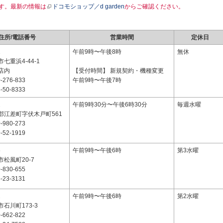
す。最新の情報は
ドコモショップ／d garden
からご確認ください。
住所/電話番号
営業時間
定休日
1
午前9時〜午後8時
無休
七重浜4-44-1
店内
【受付時間】 新規契約・機種変更
-276-833
午前9時〜午後7時
-50-8333
2
午前9時30分〜午後6時30分
毎週水曜
郡江差町字伏木戸町561
-980-273
-52-1919
5
午前9時〜午後6時
第3水曜
松風町20-7
-830-655
-23-3131
2
午前9時〜午後6時
第2水曜
石川町173-3
-662-822