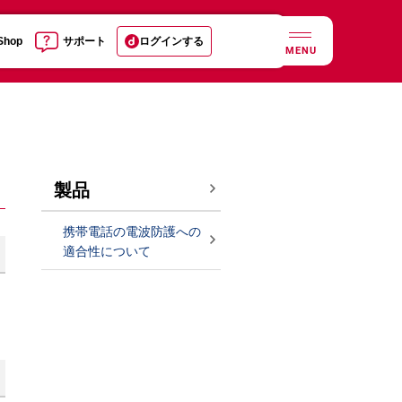
 Shop
サポート
ログインする
MENU
製品
携帯電話の電波防護への
適合性について