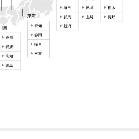
埼玉
茨城
栃木
東海
群馬
山梨
長野
愛知
新潟
四国
静岡
香川
岐阜
愛媛
三重
高知
徳島