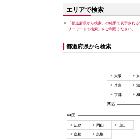
エリアで検索
「都道府県から検索」の結果で表示される
リーワードで検索」をご利用ください。
都道府県から検索
大阪
奈
兵庫
滋
京都
和
関西
中国
広島
岡山
山口
島根
鳥取