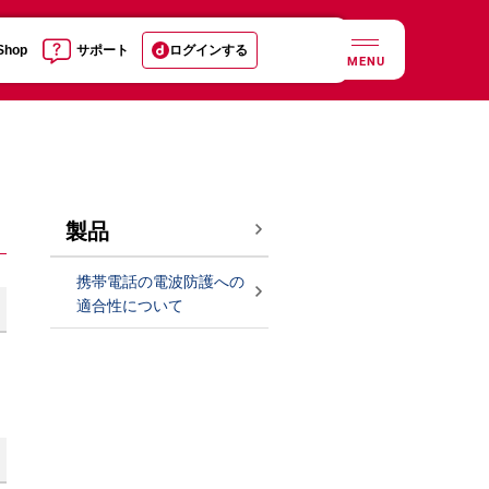
 Shop
サポート
ログインする
MENU
製品
携帯電話の電波防護への
適合性について