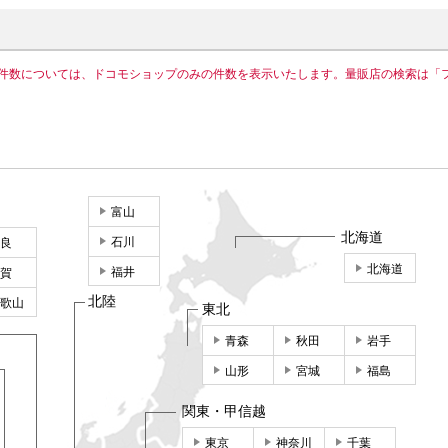
件数については、ドコモショップのみの件数を表示いたします。量販店の検索は「
富山
北海道
石川
良
北海道
福井
賀
北陸
歌山
東北
青森
秋田
岩手
山形
宮城
福島
関東・甲信越
東京
神奈川
千葉