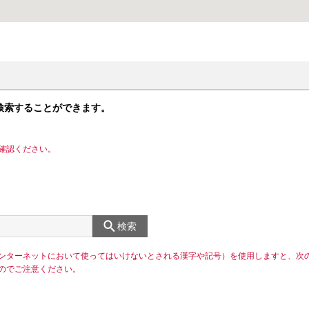
検索することができます。
確認ください。
検索
ンターネットにおいて使ってはいけないとされる漢字や記号）を使用しますと、次
のでご注意ください。