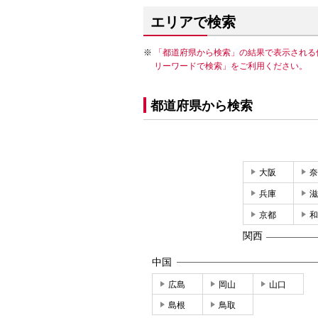
エリアで検索
「都道府県から検索」の結果で表示される
リーワードで検索」をご利用ください。
都道府県から検索
大阪
奈
兵庫
滋
京都
和
関西
中国
広島
岡山
山口
島根
鳥取