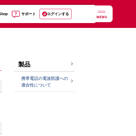
 Shop
サポート
ログインする
MENU
製品
携帯電話の電波防護への
適合性について