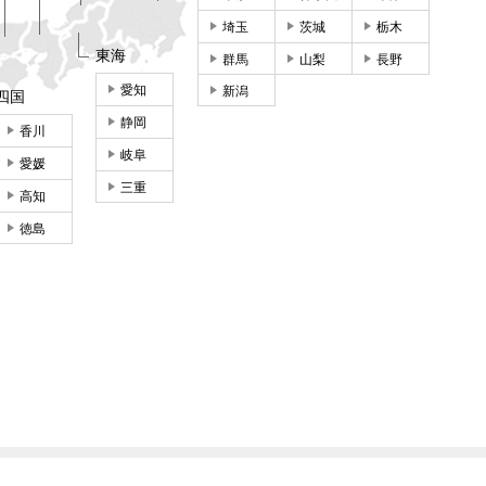
埼玉
茨城
栃木
東海
群馬
山梨
長野
愛知
新潟
四国
静岡
香川
岐阜
愛媛
三重
高知
徳島