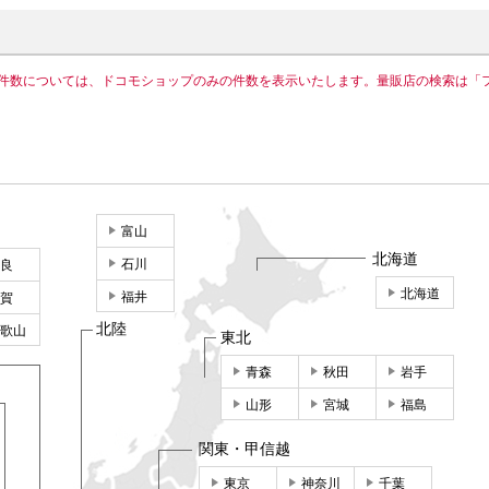
件数については、ドコモショップのみの件数を表示いたします。量販店の検索は「
富山
北海道
石川
良
北海道
福井
賀
北陸
歌山
東北
青森
秋田
岩手
山形
宮城
福島
関東・甲信越
東京
神奈川
千葉