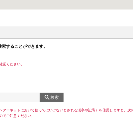
検索することができます。
確認ください。
検索
ンターネットにおいて使ってはいけないとされる漢字や記号）を使用しますと、次
のでご注意ください。