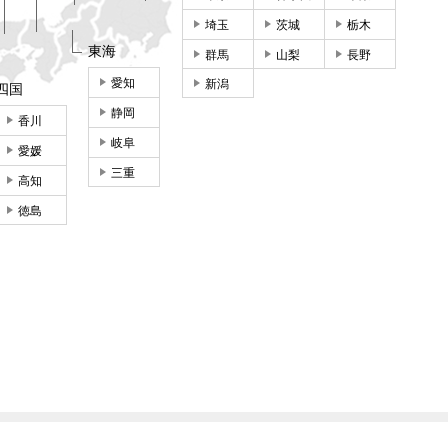
埼玉
茨城
栃木
東海
群馬
山梨
長野
愛知
新潟
四国
静岡
香川
岐阜
愛媛
三重
高知
徳島