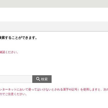
検索することができます。
確認ください。
検索
ンターネットにおいて使ってはいけないとされる漢字や記号）を使用しますと、次
のでご注意ください。