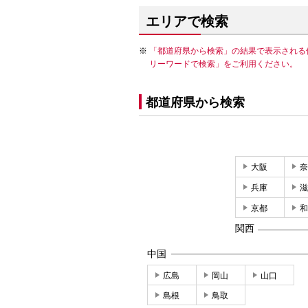
エリアで検索
「都道府県から検索」の結果で表示される
リーワードで検索」をご利用ください。
都道府県から検索
大阪
奈
兵庫
滋
京都
和
関西
中国
広島
岡山
山口
島根
鳥取