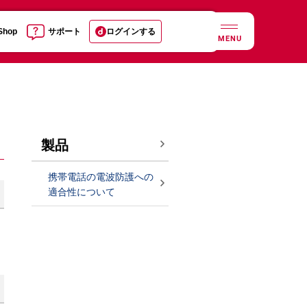
 Shop
サポート
ログインする
MENU
製品
携帯電話の電波防護への
適合性について