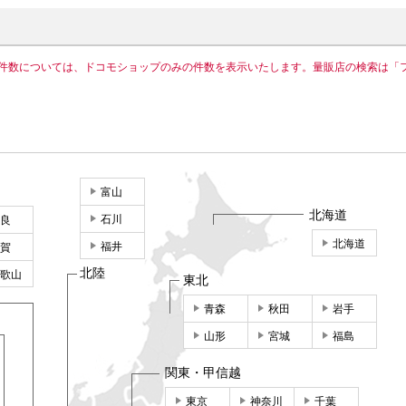
件数については、ドコモショップのみの件数を表示いたします。量販店の検索は「
富山
北海道
石川
良
北海道
福井
賀
北陸
歌山
東北
青森
秋田
岩手
山形
宮城
福島
関東・甲信越
東京
神奈川
千葉