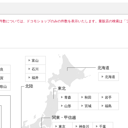
件数については、ドコモショップのみの件数を表示いたします。量販店の検索は「
富山
北海道
石川
良
北海道
福井
賀
北陸
歌山
東北
青森
秋田
岩手
山形
宮城
福島
関東・甲信越
東京
神奈川
千葉