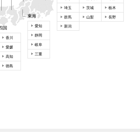
埼玉
茨城
栃木
東海
群馬
山梨
長野
愛知
新潟
四国
静岡
香川
岐阜
愛媛
三重
高知
徳島