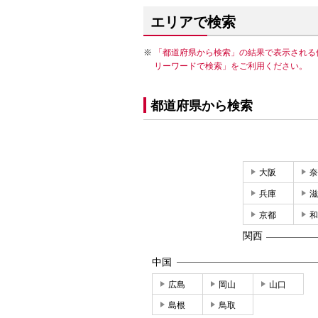
エリアで検索
「都道府県から検索」の結果で表示される
リーワードで検索」をご利用ください。
都道府県から検索
大阪
奈
兵庫
滋
京都
和
関西
中国
広島
岡山
山口
島根
鳥取