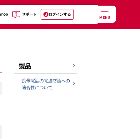
 Shop
サポート
ログインする
MENU
製品
携帯電話の電波防護への
適合性について