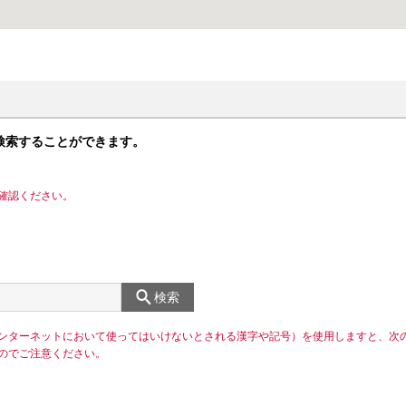
検索することができます。
確認ください。
検索
ンターネットにおいて使ってはいけないとされる漢字や記号）を使用しますと、次
のでご注意ください。