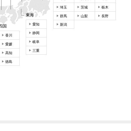
埼玉
茨城
栃木
東海
群馬
山梨
長野
愛知
新潟
四国
静岡
香川
岐阜
愛媛
三重
高知
徳島