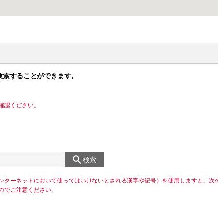
検索することができます。
確認ください。
検索
ンターネットにおいて使ってはいけないとされる漢字や記号）を使用しますと、次
のでご注意ください。