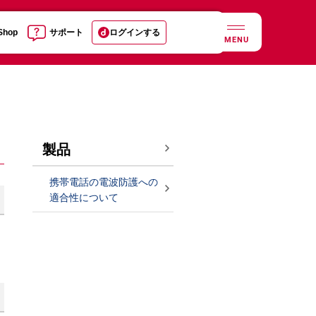
 Shop
サポート
ログインする
MENU
製品
携帯電話の電波防護への
適合性について