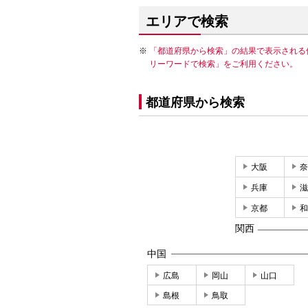
エリアで検索
「都道府県から検索」の結果で表示される
リーワードで検索」をご利用ください。
都道府県から検索
大阪
奈
兵庫
滋
京都
和
関西
中国
広島
岡山
山口
島根
鳥取