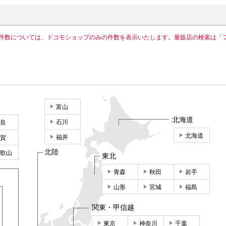
件数については、ドコモショップのみの件数を表示いたします。量販店の検索は「
富山
北海道
石川
良
北海道
福井
賀
北陸
歌山
東北
青森
秋田
岩手
山形
宮城
福島
関東・甲信越
東京
神奈川
千葉