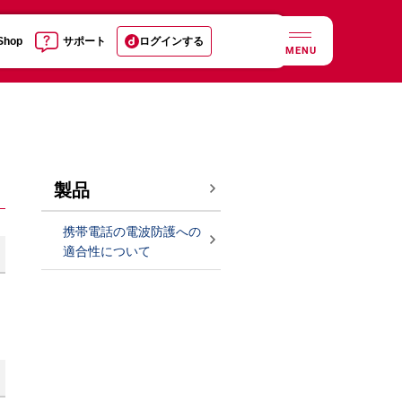
 Shop
サポート
ログインする
MENU
製品
携帯電話の電波防護への
適合性について