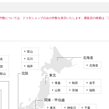
件数については、ドコモショップのみの件数を表示いたします。量販店の検索は「
富山
北海道
石川
良
北海道
福井
賀
北陸
歌山
東北
青森
秋田
岩手
山形
宮城
福島
関東・甲信越
東京
神奈川
千葉