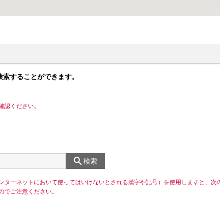
検索することができます。
確認ください。
検索
ンターネットにおいて使ってはいけないとされる漢字や記号）を使用しますと、次
のでご注意ください。