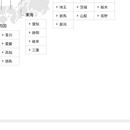
埼玉
茨城
栃木
東海
群馬
山梨
長野
愛知
新潟
四国
静岡
香川
岐阜
愛媛
三重
高知
徳島