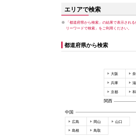
エリアで検索
「都道府県から検索」の結果で表示される
リーワードで検索」をご利用ください。
都道府県から検索
大阪
奈
兵庫
滋
京都
和
関西
中国
広島
岡山
山口
島根
鳥取