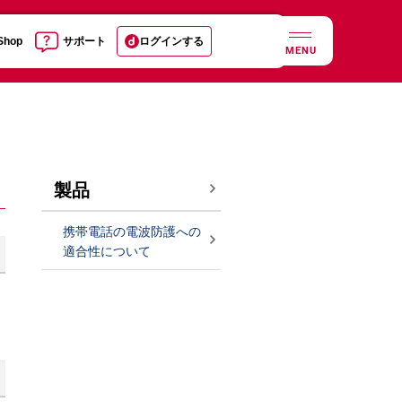
 Shop
サポート
ログインする
MENU
製品
携帯電話の電波防護への
適合性について