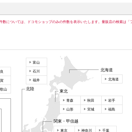
件数については、ドコモショップのみの件数を表示いたします。量販店の検索は「
富山
北海道
石川
良
北海道
福井
賀
北陸
歌山
東北
青森
秋田
岩手
山形
宮城
福島
関東・甲信越
東京
神奈川
千葉