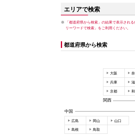
エリアで検索
「都道府県から検索」の結果で表示される
リーワードで検索」をご利用ください。
都道府県から検索
大阪
奈
兵庫
滋
京都
和
関西
中国
広島
岡山
山口
島根
鳥取