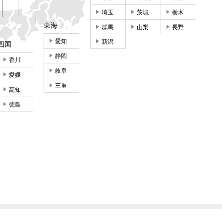
埼玉
茨城
栃木
東海
群馬
山梨
長野
愛知
新潟
四国
静岡
香川
岐阜
愛媛
三重
高知
徳島