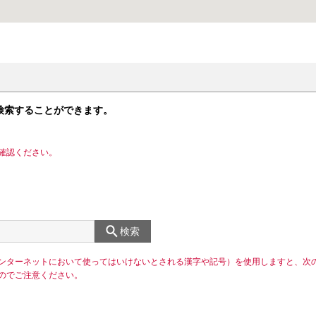
検索することができます。
確認ください。
検索
ンターネットにおいて使ってはいけないとされる漢字や記号）を使用しますと、次
のでご注意ください。