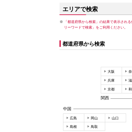
エリアで検索
「都道府県から検索」の結果で表示される
リーワードで検索」をご利用ください。
都道府県から検索
大阪
奈
兵庫
滋
京都
和
関西
中国
広島
岡山
山口
島根
鳥取