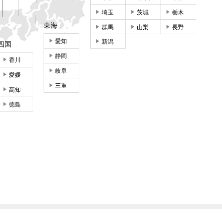
埼玉
茨城
栃木
東海
群馬
山梨
長野
愛知
新潟
四国
静岡
香川
岐阜
愛媛
三重
高知
徳島