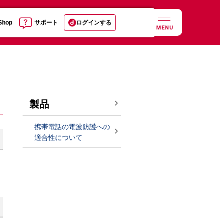
 Shop
サポート
ログインする
MENU
製品
携帯電話の電波防護への
適合性について