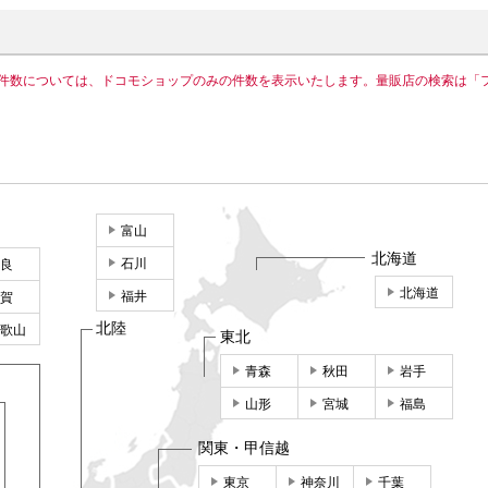
件数については、ドコモショップのみの件数を表示いたします。量販店の検索は「
富山
北海道
石川
良
北海道
福井
賀
北陸
歌山
東北
青森
秋田
岩手
山形
宮城
福島
関東・甲信越
東京
神奈川
千葉