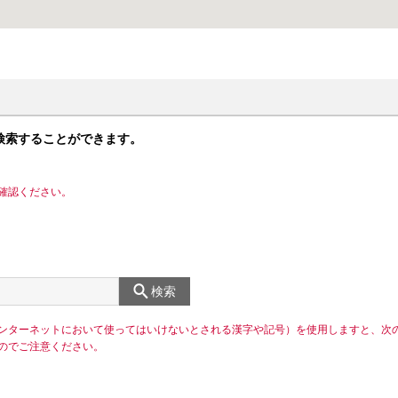
検索することができます。
確認ください。
検索
ンターネットにおいて使ってはいけないとされる漢字や記号）を使用しますと、次
のでご注意ください。