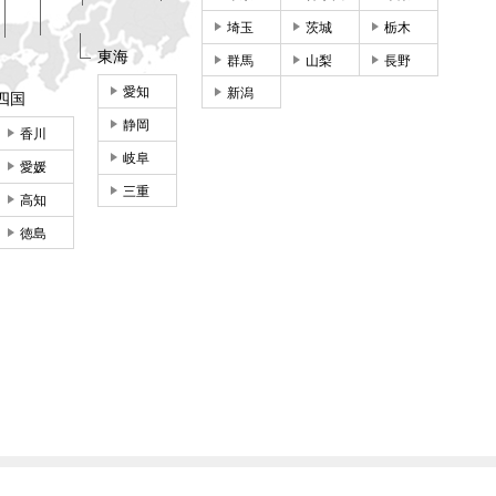
埼玉
茨城
栃木
東海
群馬
山梨
長野
愛知
新潟
四国
静岡
香川
岐阜
愛媛
三重
高知
徳島