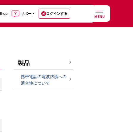
 Shop
サポート
ログインする
MENU
製品
携帯電話の電波防護への
適合性について