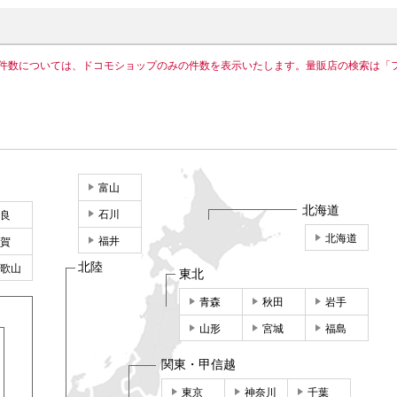
件数については、ドコモショップのみの件数を表示いたします。量販店の検索は「
富山
北海道
石川
良
北海道
福井
賀
北陸
歌山
東北
青森
秋田
岩手
山形
宮城
福島
関東・甲信越
東京
神奈川
千葉