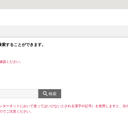
検索することができます。
確認ください。
検索
ンターネットにおいて使ってはいけないとされる漢字や記号）を使用しますと、次
のでご注意ください。