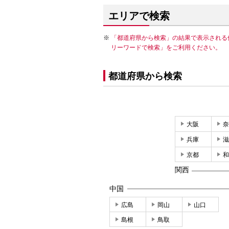
エリアで検索
「都道府県から検索」の結果で表示される
リーワードで検索」をご利用ください。
都道府県から検索
大阪
奈
兵庫
滋
京都
和
関西
中国
広島
岡山
山口
島根
鳥取