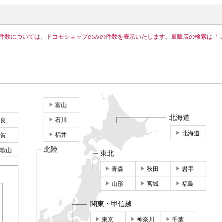
件数については、ドコモショップのみの件数を表示いたします。量販店の検索は「
富山
北海道
石川
良
北海道
福井
賀
北陸
歌山
東北
青森
秋田
岩手
山形
宮城
福島
関東・甲信越
東京
神奈川
千葉