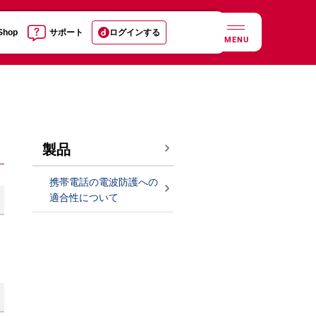
 Shop
サポート
ログインする
MENU
製品
携帯電話の電波防護への
適合性について