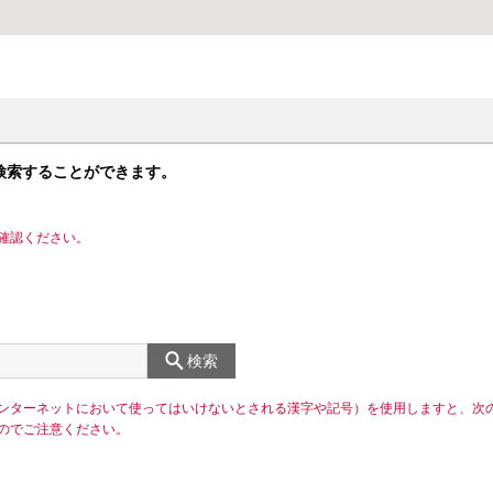
検索することができます。
確認ください。
検索
ンターネットにおいて使ってはいけないとされる漢字や記号）を使用しますと、次
のでご注意ください。