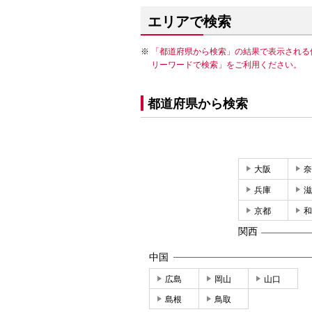
エリアで検索
「都道府県から検索」の結果で表示される
リーワードで検索」をご利用ください。
都道府県から検索
大阪
奈
兵庫
滋
京都
和
関西
中国
広島
岡山
山口
島根
鳥取