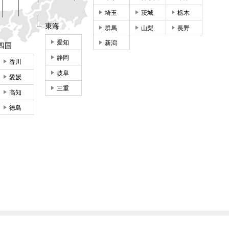
埼玉
茨城
栃木
東海
群馬
山梨
長野
愛知
新潟
四国
静岡
香川
岐阜
愛媛
三重
高知
徳島