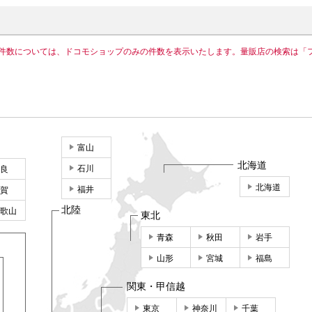
件数については、ドコモショップのみの件数を表示いたします。量販店の検索は「
富山
北海道
石川
良
北海道
福井
賀
北陸
歌山
東北
青森
秋田
岩手
山形
宮城
福島
関東・甲信越
東京
神奈川
千葉