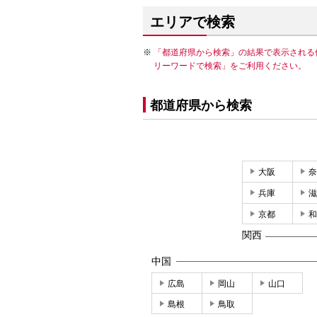
エリアで検索
「都道府県から検索」の結果で表示される
リーワードで検索」をご利用ください。
都道府県から検索
大阪
奈
兵庫
滋
京都
和
関西
中国
広島
岡山
山口
島根
鳥取