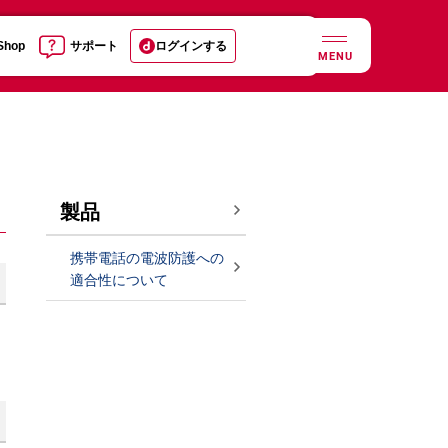
 Shop
サポート
ログインする
MENU
製品
携帯電話の電波防護への
適合性について