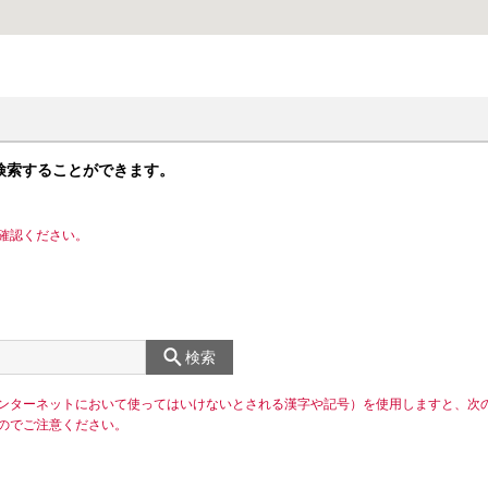
検索することができます。
確認ください。
検索
ンターネットにおいて使ってはいけないとされる漢字や記号）を使用しますと、次
のでご注意ください。