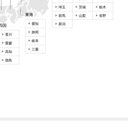
埼玉
茨城
栃木
東海
群馬
山梨
長野
愛知
新潟
四国
静岡
香川
岐阜
愛媛
三重
高知
徳島