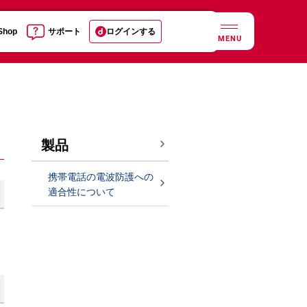
 Shop
サポート
ログインする
MENU
製品
携帯電話の電波防護への
適合性について