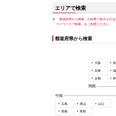
エリアで検索
「都道府県から検索」の結果で表示される
リーワードで検索」をご利用ください。
都道府県から検索
大阪
奈
兵庫
滋
京都
和
関西
中国
広島
岡山
山口
島根
鳥取