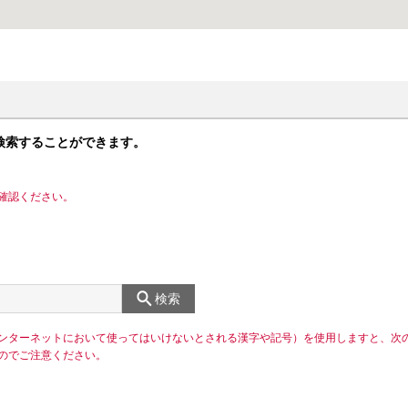
検索することができます。
確認ください。
検索
ンターネットにおいて使ってはいけないとされる漢字や記号）を使用しますと、次
のでご注意ください。