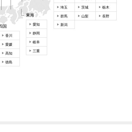
埼玉
茨城
栃木
東海
群馬
山梨
長野
愛知
新潟
四国
静岡
香川
岐阜
愛媛
三重
高知
徳島