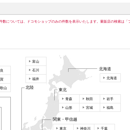
件数については、ドコモショップのみの件数を表示いたします。量販店の検索は「
富山
北海道
石川
良
北海道
福井
賀
北陸
歌山
東北
青森
秋田
岩手
山形
宮城
福島
関東・甲信越
東京
神奈川
千葉