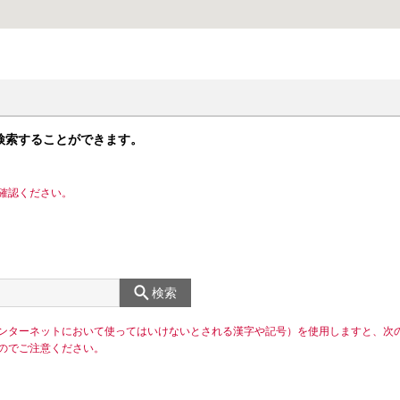
検索することができます。
確認ください。
検索
ンターネットにおいて使ってはいけないとされる漢字や記号）を使用しますと、次
のでご注意ください。