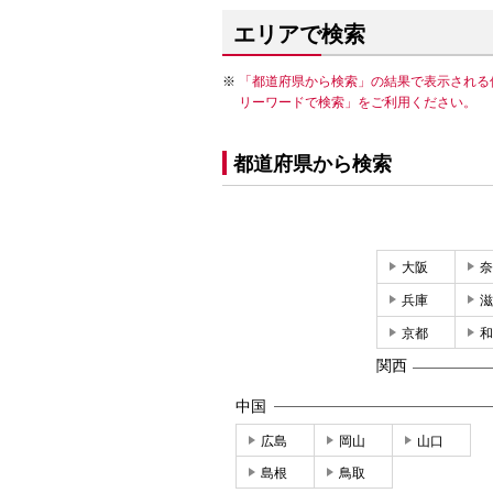
エリアで検索
「都道府県から検索」の結果で表示される
リーワードで検索」をご利用ください。
都道府県から検索
大阪
奈
兵庫
滋
京都
和
関西
中国
広島
岡山
山口
島根
鳥取