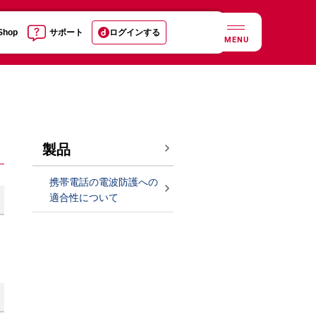
 Shop
サポート
ログインする
MENU
製品
携帯電話の電波防護への
適合性について