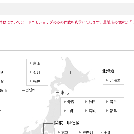
件数については、ドコモショップのみの件数を表示いたします。量販店の検索は「
富山
北海道
石川
良
北海道
福井
賀
北陸
歌山
東北
青森
秋田
岩手
山形
宮城
福島
関東・甲信越
東京
神奈川
千葉