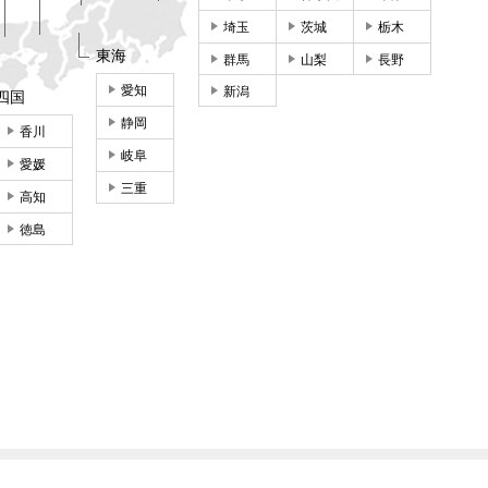
埼玉
茨城
栃木
東海
群馬
山梨
長野
愛知
新潟
四国
静岡
香川
岐阜
愛媛
三重
高知
徳島