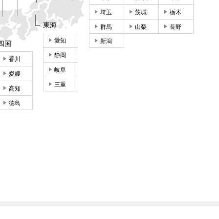
埼玉
茨城
栃木
東海
群馬
山梨
長野
愛知
新潟
四国
静岡
香川
岐阜
愛媛
三重
高知
徳島