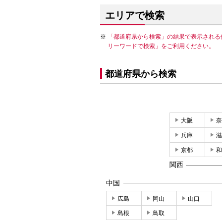
エリアで検索
「都道府県から検索」の結果で表示される
リーワードで検索」をご利用ください。
都道府県から検索
大阪
奈
兵庫
滋
京都
和
関西
中国
広島
岡山
山口
島根
鳥取