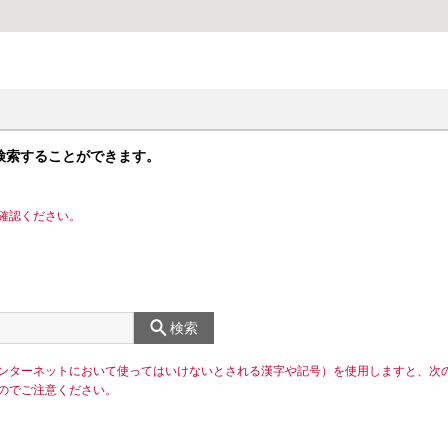
検索することができます。
確認ください。
検索
ンターネットにおいて使ってはいけないとされる漢字や記号）を使用しますと、次
のでご注意ください。