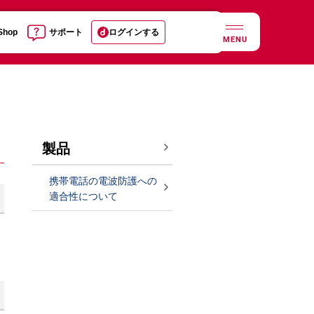
 Shop
サポート
ログインする
MENU
製品
携帯電話の電波防護への
適合性について