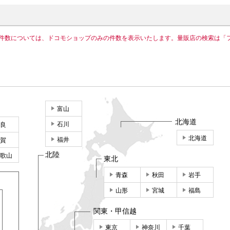
件数については、ドコモショップのみの件数を表示いたします。量販店の検索は「
富山
北海道
石川
良
北海道
福井
賀
北陸
歌山
東北
青森
秋田
岩手
山形
宮城
福島
関東・甲信越
東京
神奈川
千葉