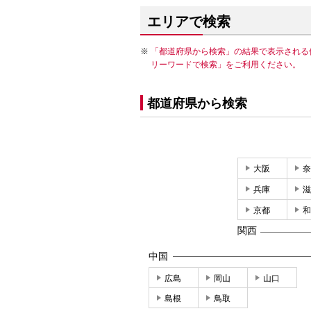
エリアで検索
「都道府県から検索」の結果で表示される
リーワードで検索」をご利用ください。
都道府県から検索
大阪
奈
兵庫
滋
京都
和
関西
中国
広島
岡山
山口
島根
鳥取