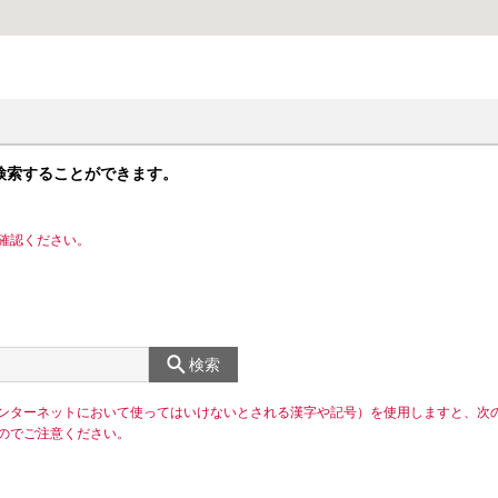
検索することができます。
確認ください。
検索
ンターネットにおいて使ってはいけないとされる漢字や記号）を使用しますと、次
のでご注意ください。