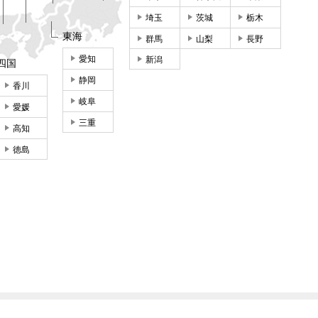
埼玉
茨城
栃木
東海
群馬
山梨
長野
愛知
新潟
四国
静岡
香川
岐阜
愛媛
三重
高知
徳島