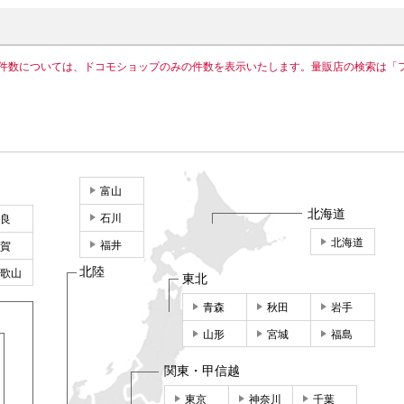
件数については、ドコモショップのみの件数を表示いたします。量販店の検索は「
富山
北海道
石川
良
北海道
福井
賀
北陸
歌山
東北
青森
秋田
岩手
山形
宮城
福島
関東・甲信越
東京
神奈川
千葉