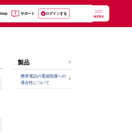
 Shop
サポート
ログインする
MENU
製品
携帯電話の電波防護への
適合性について