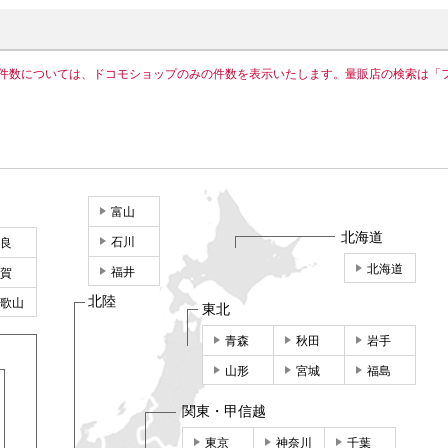
件数については、ドコモショップのみの件数を表示いたします。量販店の検索は「
富山
北海道
石川
良
北海道
福井
賀
北陸
歌山
東北
青森
秋田
岩手
山形
宮城
福島
関東・甲信越
東京
神奈川
千葉