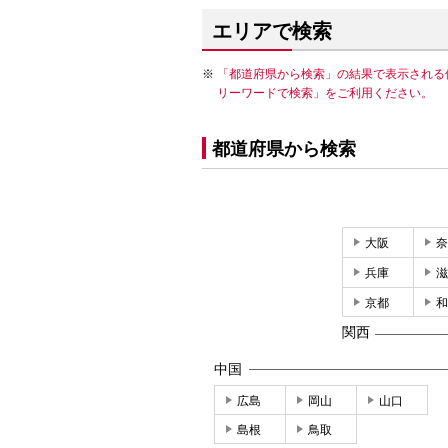
エリアで検索
「都道府県から検索」の結果で表示される
リーワードで検索」をご利用ください。
都道府県から検索
大阪
奈
兵庫
滋
京都
和
関西
中国
広島
岡山
山口
島根
鳥取