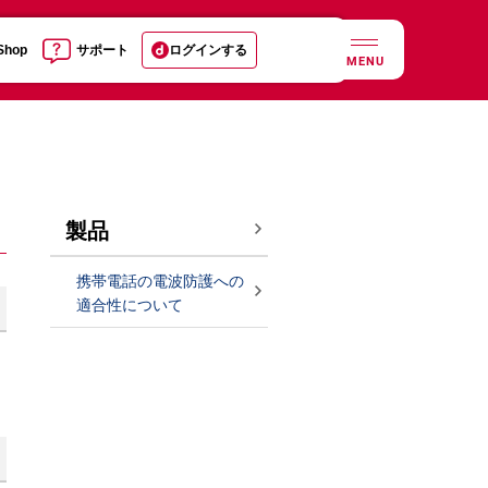
 Shop
サポート
ログインする
MENU
製品
携帯電話の電波防護への
適合性について