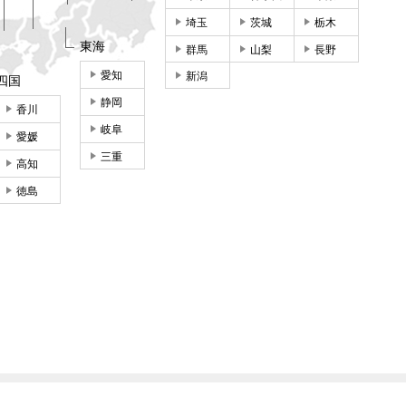
埼玉
茨城
栃木
東海
群馬
山梨
長野
愛知
新潟
四国
静岡
香川
岐阜
愛媛
三重
高知
徳島