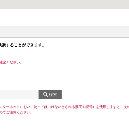
検索することができます。
確認ください。
検索
ンターネットにおいて使ってはいけないとされる漢字や記号）を使用しますと、次
のでご注意ください。