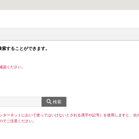
検索することができます。
確認ください。
検索
ンターネットにおいて使ってはいけないとされる漢字や記号）を使用しますと、次
のでご注意ください。