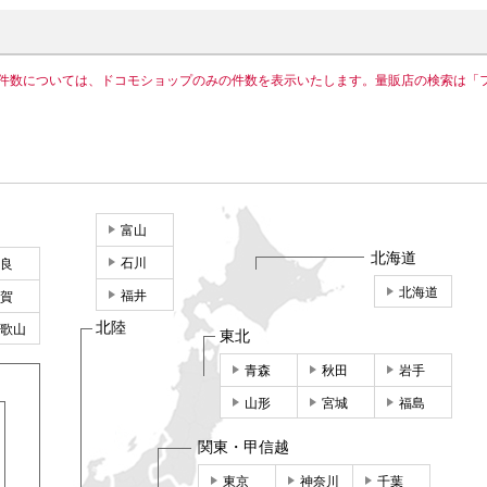
件数については、ドコモショップのみの件数を表示いたします。量販店の検索は「
富山
北海道
石川
良
北海道
福井
賀
北陸
歌山
東北
青森
秋田
岩手
山形
宮城
福島
関東・甲信越
東京
神奈川
千葉