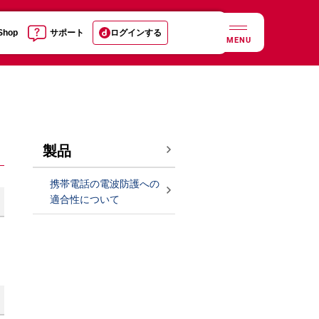
 Shop
サポート
ログインする
MENU
製品
携帯電話の電波防護への
適合性について