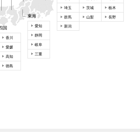
埼玉
茨城
栃木
東海
群馬
山梨
長野
愛知
新潟
四国
静岡
香川
岐阜
愛媛
三重
高知
徳島