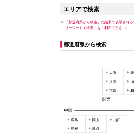
エリアで検索
「都道府県から検索」の結果で表示される
リーワードで検索」をご利用ください。
都道府県から検索
大阪
奈
兵庫
滋
京都
和
関西
中国
広島
岡山
山口
島根
鳥取