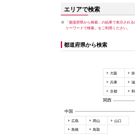
エリアで検索
「都道府県から検索」の結果で表示される
リーワードで検索」をご利用ください。
都道府県から検索
大阪
奈
兵庫
滋
京都
和
関西
中国
広島
岡山
山口
島根
鳥取