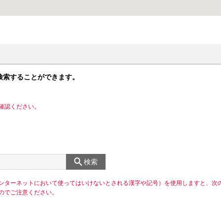
検索することができます。
確認ください。
検索
ンターネットにおいて使ってはいけないとされる漢字や記号）を使用しますと、次
のでご注意ください。