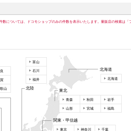
件数については、ドコモショップのみの件数を表示いたします。量販店の検索は「
富山
北海道
石川
良
北海道
福井
賀
北陸
歌山
東北
青森
秋田
岩手
山形
宮城
福島
関東・甲信越
東京
神奈川
千葉