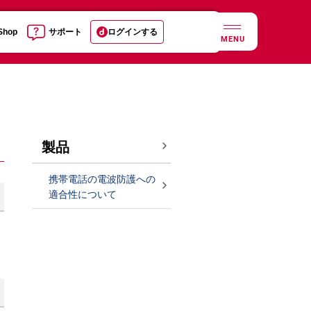
 Shop
サポート
ログインする
MENU
製品
携帯電話の電波防護への
適合性について