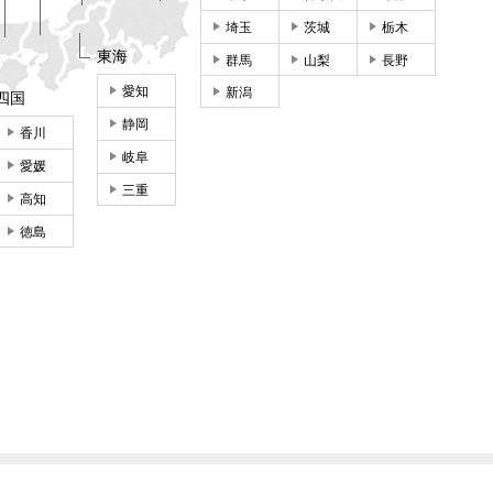
埼玉
茨城
栃木
東海
群馬
山梨
長野
愛知
新潟
四国
静岡
香川
岐阜
愛媛
三重
高知
徳島