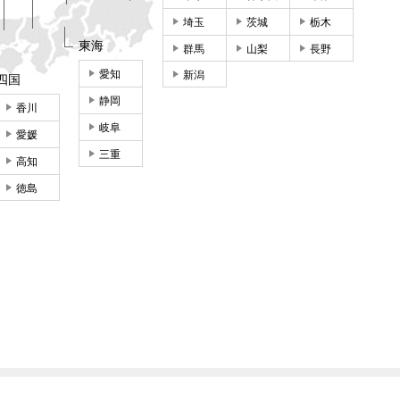
埼玉
茨城
栃木
東海
群馬
山梨
長野
愛知
新潟
四国
静岡
香川
岐阜
愛媛
三重
高知
徳島