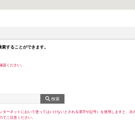
検索することができます。
確認ください。
検索
ンターネットにおいて使ってはいけないとされる漢字や記号）を使用しますと、次
のでご注意ください。