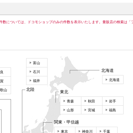
件数については、ドコモショップのみの件数を表示いたします。量販店の検索は「
富山
北海道
石川
良
北海道
福井
賀
北陸
歌山
東北
青森
秋田
岩手
山形
宮城
福島
関東・甲信越
東京
神奈川
千葉