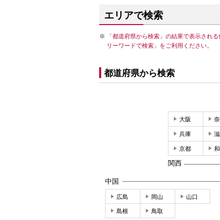
エリアで検索
「都道府県から検索」の結果で表示される
リーワードで検索」をご利用ください。
都道府県から検索
大阪
奈
兵庫
滋
京都
和
関西
中国
広島
岡山
山口
島根
鳥取