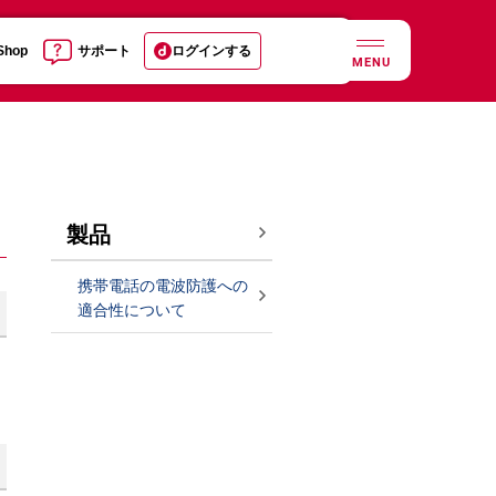
 Shop
サポート
ログインする
MENU
製品
携帯電話の電波防護への
適合性について