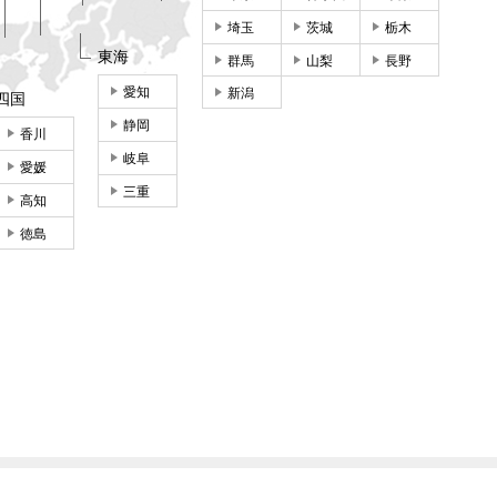
埼玉
茨城
栃木
東海
群馬
山梨
長野
愛知
新潟
四国
静岡
香川
岐阜
愛媛
三重
高知
徳島