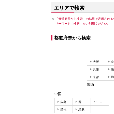
エリアで検索
「都道府県から検索」の結果で表示される
リーワードで検索」をご利用ください。
都道府県から検索
大阪
奈
兵庫
滋
京都
和
関西
中国
広島
岡山
山口
島根
鳥取