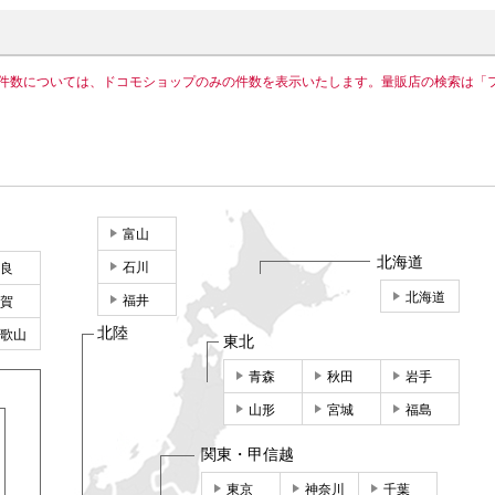
件数については、ドコモショップのみの件数を表示いたします。量販店の検索は「
富山
北海道
石川
良
北海道
福井
賀
北陸
歌山
東北
青森
秋田
岩手
山形
宮城
福島
関東・甲信越
東京
神奈川
千葉