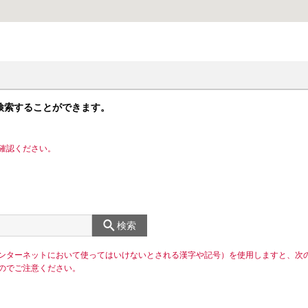
検索することができます。
確認ください。
検索
ンターネットにおいて使ってはいけないとされる漢字や記号）を使用しますと、次
のでご注意ください。