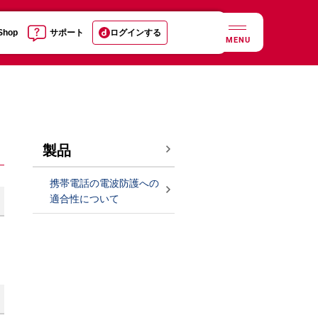
 Shop
サポート
ログインする
MENU
製品
携帯電話の電波防護への
適合性について