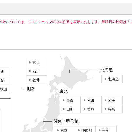
件数については、ドコモショップのみの件数を表示いたします。量販店の検索は「
富山
北海道
石川
良
北海道
福井
賀
北陸
歌山
東北
青森
秋田
岩手
山形
宮城
福島
関東・甲信越
東京
神奈川
千葉