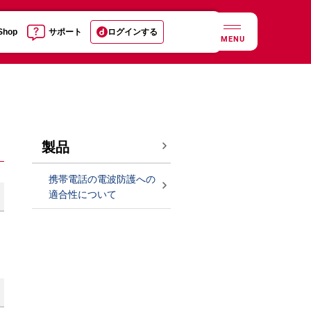
 Shop
サポート
ログインする
MENU
製品
携帯電話の電波防護への
適合性について