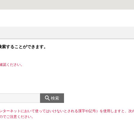
検索することができます。
確認ください。
検索
ンターネットにおいて使ってはいけないとされる漢字や記号）を使用しますと、次
のでご注意ください。