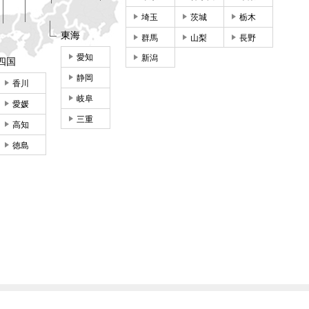
埼玉
茨城
栃木
東海
群馬
山梨
長野
愛知
新潟
四国
静岡
香川
岐阜
愛媛
三重
高知
徳島