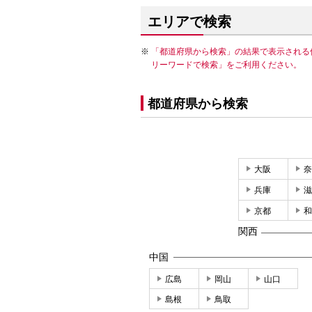
エリアで検索
「都道府県から検索」の結果で表示される
リーワードで検索」をご利用ください。
都道府県から検索
大阪
奈
兵庫
滋
京都
和
関西
中国
広島
岡山
山口
島根
鳥取