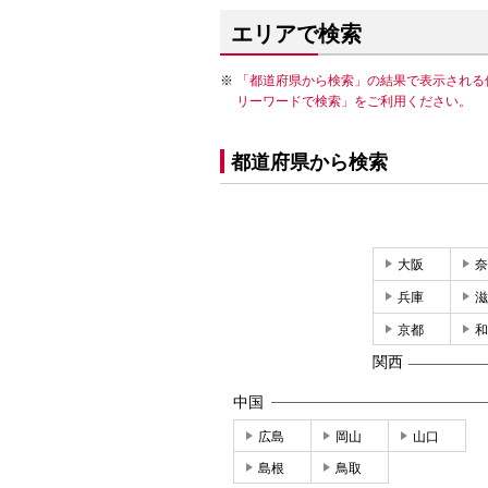
エリアで検索
「都道府県から検索」の結果で表示される
リーワードで検索」をご利用ください。
都道府県から検索
大阪
奈
兵庫
滋
京都
和
関西
中国
広島
岡山
山口
島根
鳥取