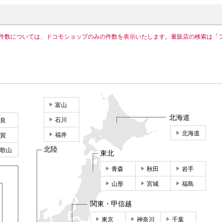
件数については、ドコモショップのみの件数を表示いたします。量販店の検索は「
富山
北海道
石川
良
北海道
福井
賀
北陸
歌山
東北
青森
秋田
岩手
山形
宮城
福島
関東・甲信越
東京
神奈川
千葉