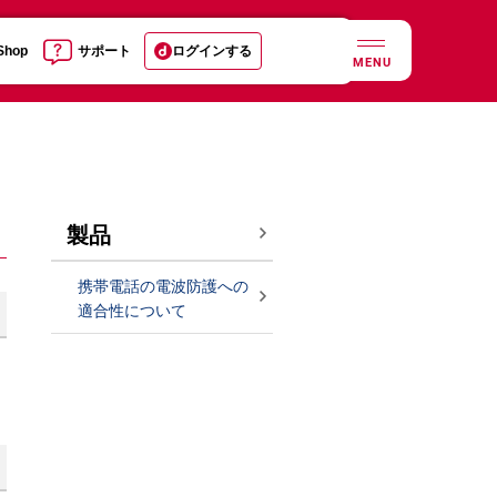
 Shop
サポート
ログインする
MENU
製品
携帯電話の電波防護への
適合性について