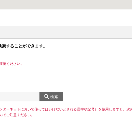
検索することができます。
確認ください。
検索
ンターネットにおいて使ってはいけないとされる漢字や記号）を使用しますと、次
のでご注意ください。