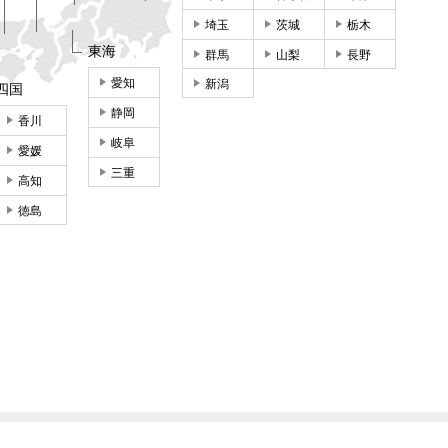
埼玉
茨城
栃木
東海
群馬
山梨
長野
愛知
新潟
四国
静岡
香川
岐阜
愛媛
三重
高知
徳島