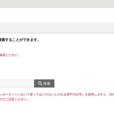
検索することができます。
確認ください。
検索
ンターネットにおいて使ってはいけないとされる漢字や記号）を使用しますと、次
のでご注意ください。