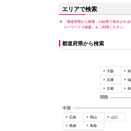
エリアで検索
「都道府県から検索」の結果で表示される
リーワードで検索」をご利用ください。
都道府県から検索
大阪
奈
兵庫
滋
京都
和
関西
中国
広島
岡山
山口
島根
鳥取