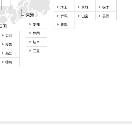
埼玉
茨城
栃木
東海
群馬
山梨
長野
愛知
新潟
四国
静岡
香川
岐阜
愛媛
三重
高知
徳島