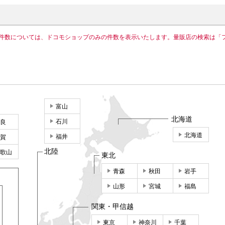
件数については、ドコモショップのみの件数を表示いたします。量販店の検索は「
富山
北海道
石川
良
北海道
福井
賀
北陸
歌山
東北
青森
秋田
岩手
山形
宮城
福島
関東・甲信越
東京
神奈川
千葉