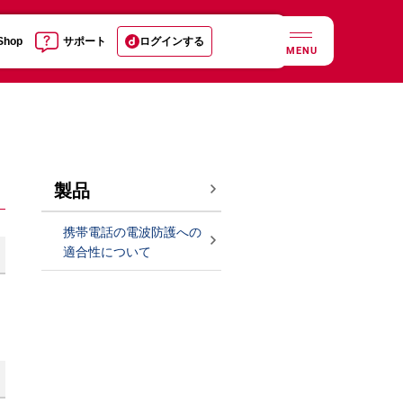
 Shop
サポート
ログインする
MENU
製品
携帯電話の電波防護への
適合性について