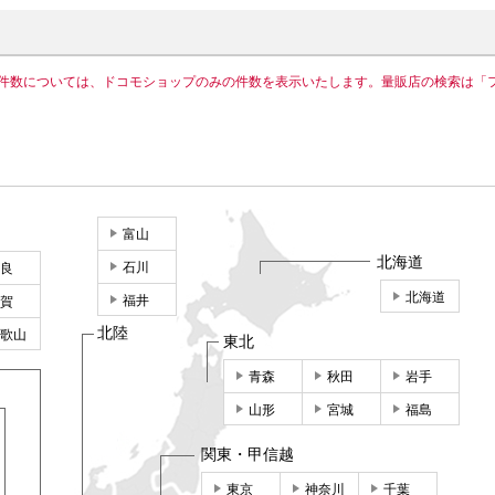
件数については、ドコモショップのみの件数を表示いたします。量販店の検索は「
富山
北海道
石川
良
北海道
福井
賀
北陸
歌山
東北
青森
秋田
岩手
山形
宮城
福島
関東・甲信越
東京
神奈川
千葉