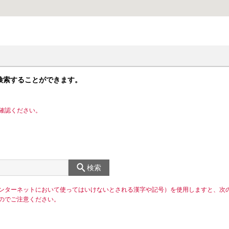
検索することができます。
確認ください。
検索
ンターネットにおいて使ってはいけないとされる漢字や記号）を使用しますと、次
のでご注意ください。