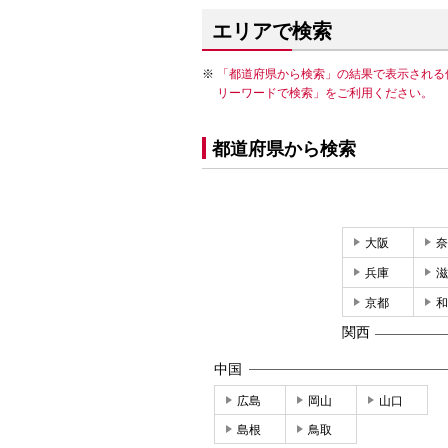
エリアで検索
「都道府県から検索」の結果で表示される
リーワードで検索」をご利用ください。
都道府県から検索
大阪
奈
兵庫
滋
京都
和
関西
中国
広島
岡山
山口
島根
鳥取