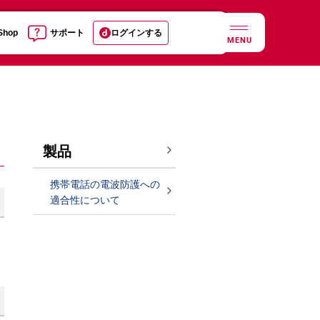
 Shop
サポート
ログインする
MENU
製品
携帯電話の電波防護への
適合性について