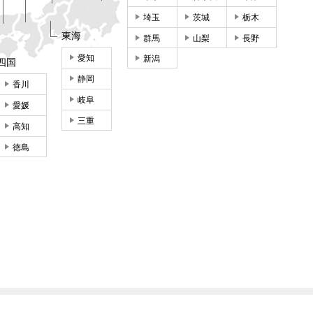
埼玉
茨城
栃木
東海
群馬
山梨
長野
愛知
新潟
四国
静岡
香川
岐阜
愛媛
三重
高知
徳島